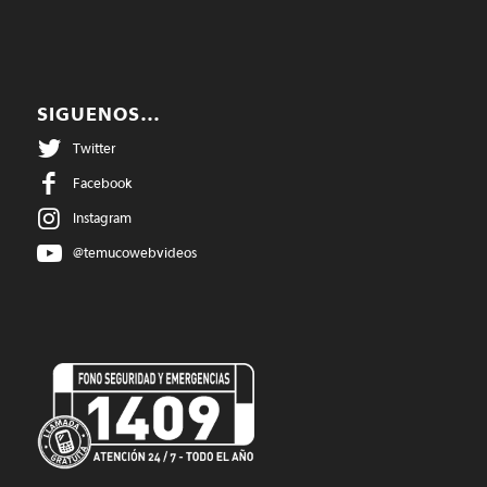
SIGUENOS…
Twitter
Facebook
Instagram
@temucowebvideos