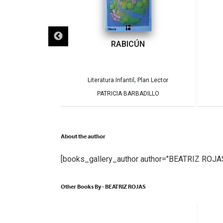
ECLIPSES
RABICÚN
,
,
Plan Lector
Literatura Infantil
Plan Lector
AMOS Y CAROLINA
PATRICIA BARBADILLO
GA
About the author
[books_gallery_author author="BEATRIZ ROJA
Other Books By - BEATRIZ ROJAS