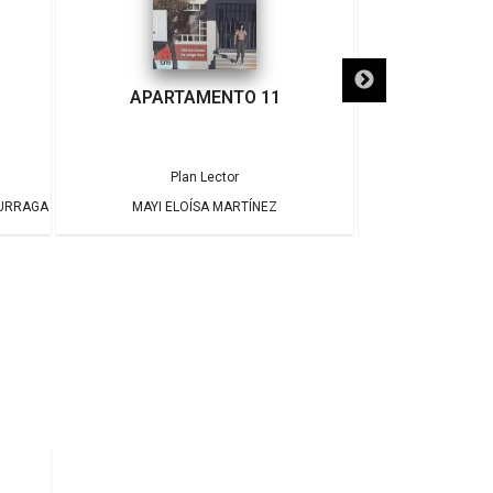
APARTAMENTO 11
¡ADIÓS
Plan Lector
Pla
DURRAGA
MAYI ELOÍSA MARTÍNEZ
JAME