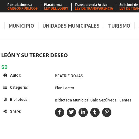
Postulaciones a
Plataforma
Transparencia Activa
Solicitud de
CARGOS PÚBLICOS
LEY DEL LOBBY
LEY DE TRANSPARENCIA
LEY DE TRA
S
MUNICIPIO
UNIDADES MUNICIPALES
TURISMO
LEÓN Y SU TERCER DESEO
$0
Autor:
BEATRIZ ROJAS
Categoría:
Plan Lector
Biblioteca:
Biblioteca Municipal Galo Sepúlveda Fuentes
Share: