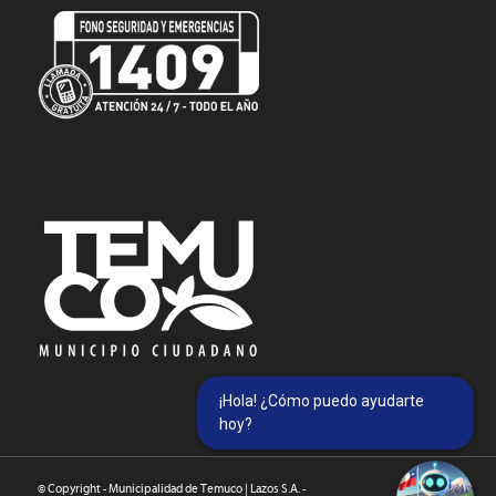
¡Hola! ¿Cómo puedo ayudarte
hoy?
© Copyright - Municipalidad de Temuco | Lazos S.A. -