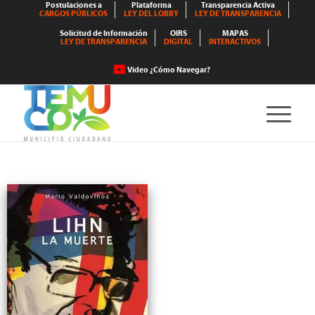
Postulaciones a
Plataforma
Transparencia Activa
CARGOS PÚBLICOS
LEY DEL LOBBY
LEY DE TRANSPARENCIA
Solicitud de Información
OIRS
MAPAS
LEY DE TRANSPARENCIA
DIGITAL
INTERACTIVOS
Video ¿Cómo Navegar?