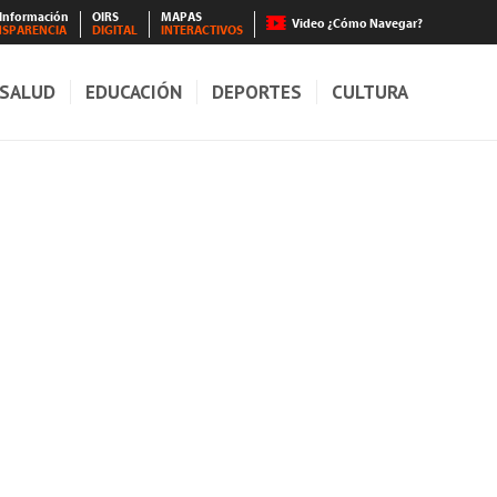
 Información
OIRS
MAPAS
Video ¿Cómo Navegar?
NSPARENCIA
DIGITAL
INTERACTIVOS
SALUD
EDUCACIÓN
DEPORTES
CULTURA