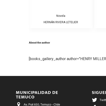
a
Novela
ARRERA
HERNÁN RIVERA LETELIER
About the author
[books_gallery_author author="HENRY MILLER
MUNICIPALIDAD DE
SIGU
TEMUCO
Twit
Av. Prat 650, Temuco - Chile