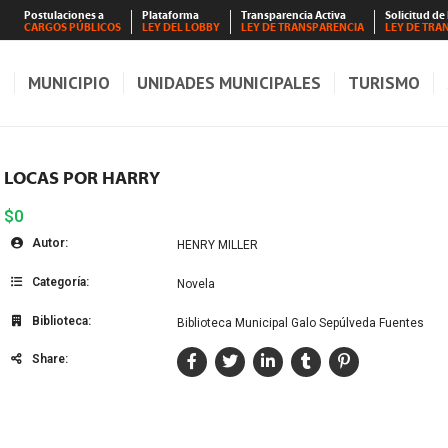
Postulaciones a
Plataforma
Transparencia Activa
Solicitud de
CARGOS PÚBLICOS
LEY DEL LOBBY
LEY DE TRANSPARENCIA
LEY DE TRA
S
MUNICIPIO
UNIDADES MUNICIPALES
TURISMO
LOCAS POR HARRY
$0
Autor:
HENRY MILLER
Categoría:
Novela
Biblioteca:
Biblioteca Municipal Galo Sepúlveda Fuentes
Share: