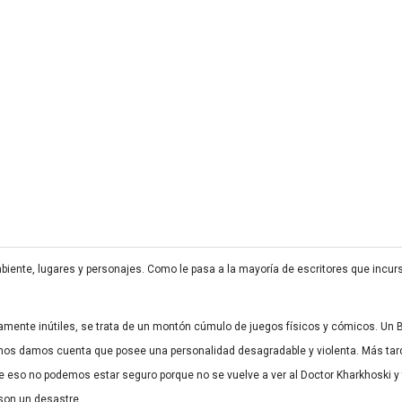
iente, lugares y personajes. Como le pasa a la mayoría de escritores que incursi
ente inútiles, se trata de un montón cúmulo de juegos físicos y cómicos. Un Bo
ga nos damos cuenta que posee una personalidad desagradable y violenta. Más ta
 eso no podemos estar seguro porque no se vuelve a ver al Doctor Kharkhoski y 
 son un desastre.