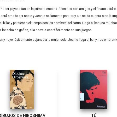
sto hacer payasadas en la primera escena. Ellos dos son amigos y el Enano está
erá amado por nadie y Jeanie se lamenta por Harry. No se da cuenta o no le im
al billar y perdiendo el tiempo con los hombres del barrio. Llega al bar una muc
er lo tacha de gañan, ella no va a caer fácilmente en sus juegos.
arry huye rápidamente dejando a la mujer sola. Jeanie llega al bar y nos enteram
DIBUJOS DE HIROSHIMA
TÚ