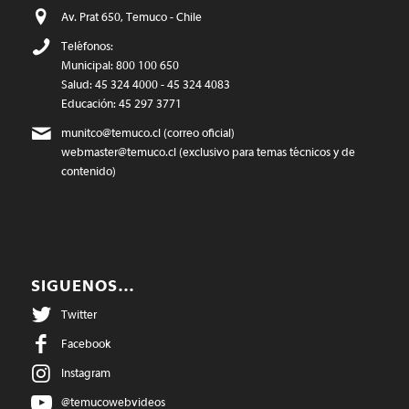
Av. Prat 650, Temuco - Chile
Teléfonos:
Municipal: 800 100 650
Salud: 45 324 4000 - 45 324 4083
Educación: 45 297 3771
munitco@temuco.cl
(correo oficial)
webmaster@temuco.cl
(exclusivo para temas técnicos y de
contenido)
SIGUENOS…
Twitter
Facebook
Instagram
@temucowebvideos