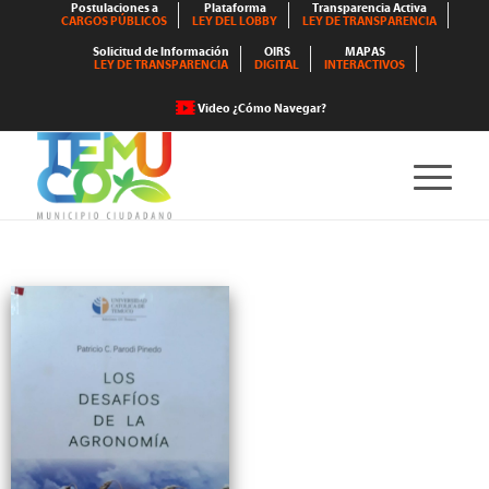
Postulaciones a
Plataforma
Transparencia Activa
CARGOS PÚBLICOS
LEY DEL LOBBY
LEY DE TRANSPARENCIA
Solicitud de Información
OIRS
MAPAS
LEY DE TRANSPARENCIA
DIGITAL
INTERACTIVOS
Video ¿Cómo Navegar?