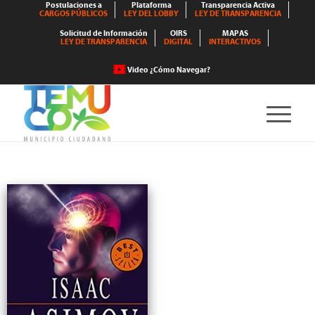
Postulaciones a
Plataforma
Transparencia Activa
CARGOS PÚBLICOS
LEY DEL LOBBY
LEY DE TRANSPARENCIA
Solicitud de Información
OIRS
MAPAS
LEY DE TRANSPARENCIA
DIGITAL
INTERACTIVOS
Video ¿Cómo Navegar?