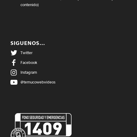
contenido)
SIGUENOS…
Twitter
Facebook
Instagram
@temucowebvideos