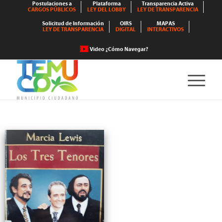
Postulaciones a
Plataforma
Transparencia Activa
CARGOS PÚBLICOS
LEY DEL LOBBY
LEY DE TRANSPARENCIA
Solicitud de Información
OIRS
MAPAS
LEY DE TRANSPARENCIA
DIGITAL
INTERACTIVOS
Video ¿Cómo Navegar?