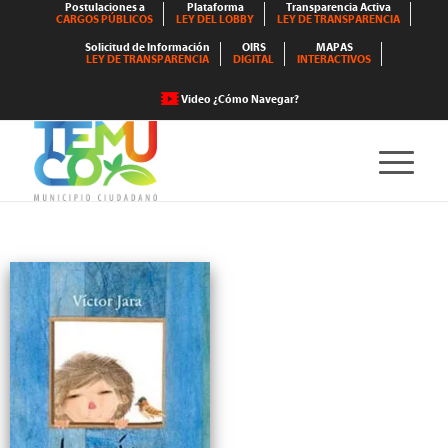
Postulaciones a
Plataforma
Transparencia Activa
CARGOS PÚBLICOS
LEY DEL LOBBY
LEY DE TRANSPARENCIA
Solicitud de Información
OIRS
MAPAS
LEY DE TRANSPARENCIA
DIGITAL
INTERACTIVOS
Video ¿Cómo Navegar?