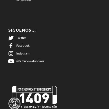
SIGUENOS…
Twitter
Facebook
Instagram
@temucowebvideos