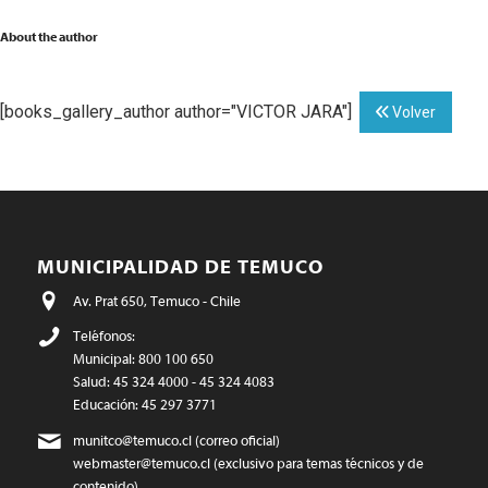
About the author
[books_gallery_author author="VICTOR JARA"]
Volver
MUNICIPALIDAD DE TEMUCO
Av. Prat 650, Temuco - Chile
Teléfonos:
Municipal: 800 100 650
Salud: 45 324 4000 - 45 324 4083
Educación: 45 297 3771
munitco@temuco.cl
(correo oficial)
webmaster@temuco.cl
(exclusivo para temas técnicos y de
contenido)