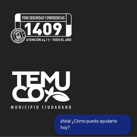
¡Hola! ¿Cómo puedo ayudarte
hoy?