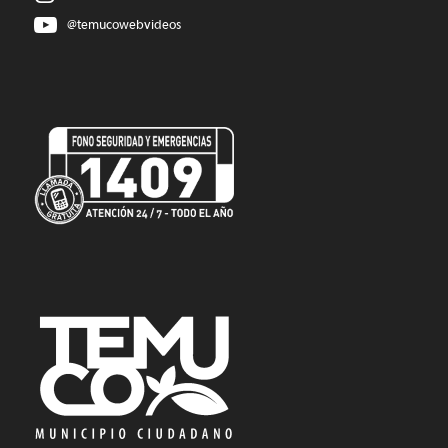
@temucowebvideos