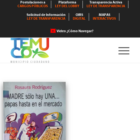
Postulaciones a
Plataforma
Transparencia Activa
CARGOS PÚBLICOS
LEY DEL LOBBY
LEY DE TRANSPARENCIA
Solicitud de Información
OIRS
MAPAS
LEY DE TRANSPARENCIA
DIGITAL
INTERACTIVOS
Video ¿Cómo Navegar?