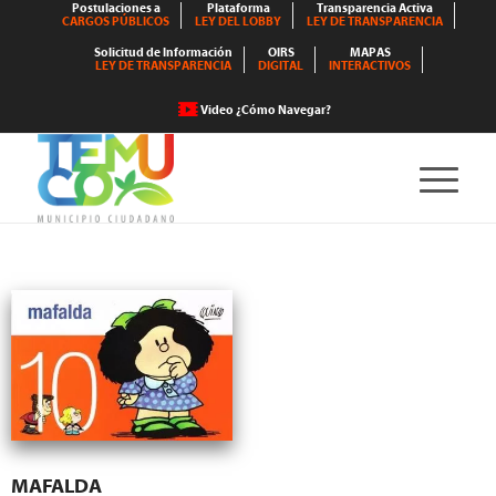
Postulaciones a
Plataforma
Transparencia Activa
CARGOS PÚBLICOS
LEY DEL LOBBY
LEY DE TRANSPARENCIA
Solicitud de Información
OIRS
MAPAS
LEY DE TRANSPARENCIA
DIGITAL
INTERACTIVOS
Video ¿Cómo Navegar?
MAFALDA