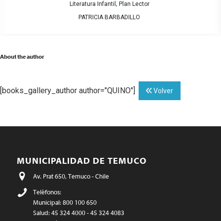
,
Literatura Infantil
Plan Lector
PATRICIA BARBADILLO
About the author
[books_gallery_author author="QUINO"]
Volver
MUNICIPALIDAD DE TEMUCO
Av. Prat 650, Temuco - Chile
Teléfonos:
Municipal: 800 100 650
Salud: 45 324 4000 - 45 324 4083