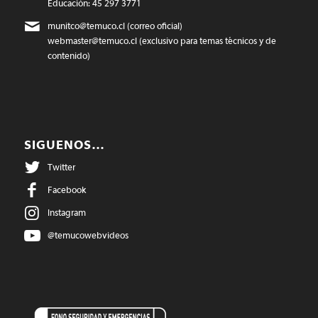
Educación: 45 297 3771
munitco@temuco.cl
(correo oficial)
webmaster@temuco.cl
(exclusivo para temas técnicos y de
contenido)
SIGUENOS…
Twitter
Facebook
Instagram
@temucowebvideos