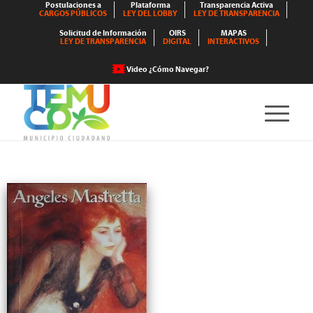
Postulaciones a
Plataforma
Transparencia Activa
CARGOS PÚBLICOS
LEY DEL LOBBY
LEY DE TRANSPARENCIA
Solicitud de Información
OIRS
MAPAS
LEY DE TRANSPARENCIA
DIGITAL
INTERACTIVOS
Video ¿Cómo Navegar?