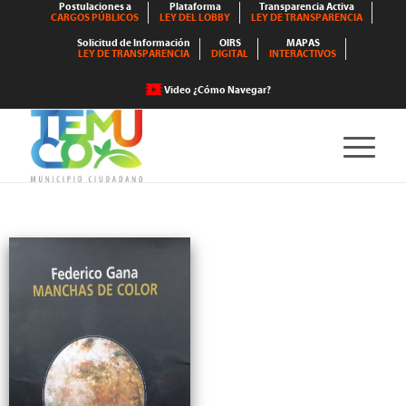
Postulaciones a
Plataforma
Transparencia Activa
CARGOS PÚBLICOS
LEY DEL LOBBY
LEY DE TRANSPARENCIA
Solicitud de Información
OIRS
MAPAS
LEY DE TRANSPARENCIA
DIGITAL
INTERACTIVOS
Video ¿Cómo Navegar?