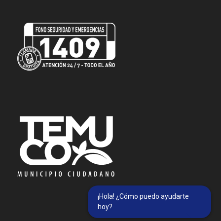
¡Hola! ¿Cómo puedo ayudarte
hoy?