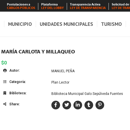
Postulaciones a
Plataforma
Transparencia Activa
Solicitud de
CARGOS PÚBLICOS
LEY DEL LOBBY
LEY DE TRANSPARENCIA
LEY DE TRA
S
MUNICIPIO
UNIDADES MUNICIPALES
TURISMO
MARÍA CARLOTA Y MILLAQUEO
$0
Autor:
MANUEL PEÑA
Categoría:
Plan Lector
Biblioteca:
Biblioteca Municipal Galo Sepúlveda Fuentes
Share: