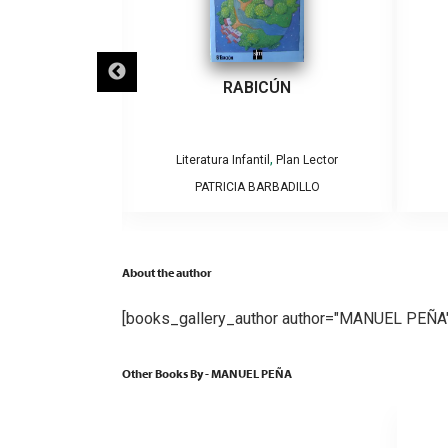
ECLIPSES
RABICÚN
,
,
Plan Lector
Literatura Infantil
Plan Lector
AMOS Y CAROLINA
PATRICIA BARBADILLO
GA
About the author
[books_gallery_author author="MANUEL PEÑA"
Other Books By - MANUEL PEÑA