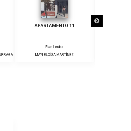
APARTAMENTO 11
¡ADIÓS
Plan Lector
Pla
DURRAGA
MAYI ELOÍSA MARTÍNEZ
JAME