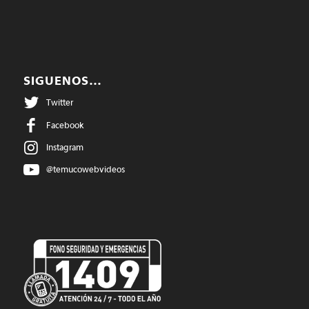
SIGUENOS…
Twitter
Facebook
Instagram
@temucowebvideos