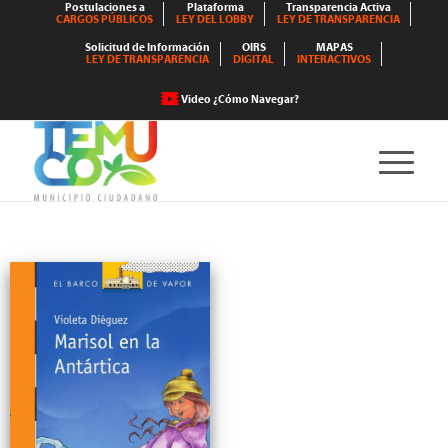
Postulaciones a
Plataforma
Transparencia Activa
CARGOS PÚBLICOS
LEY DEL LOBBY
LEY DE TRANSPARENCIA
Solicitud de Información
OIRS
MAPAS
LEY DE TRANSPARENCIA
DIGITAL
INTERACTIVOS
Video ¿Cómo Navegar?