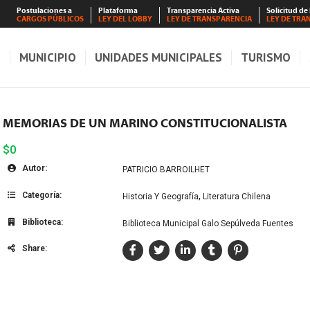
Postulaciones a
Plataforma
Transparencia Activa
Solicitud de
CARGOS PÚBLICOS
LEY DEL LOBBY
LEY DE TRANSPARENCIA
LEY DE TRA
S
MUNICIPIO
UNIDADES MUNICIPALES
TURISMO
MEMORIAS DE UN MARINO CONSTITUCIONALISTA
$0
Autor:
PATRICIO BARROILHET
Categoría:
,
Historia Y Geografía
Literatura Chilena
Biblioteca:
Biblioteca Municipal Galo Sepúlveda Fuentes
Share: