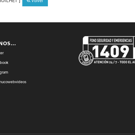
RROILHET"]
Volver
ENOS…
ter
book
agram
mucowebvideos