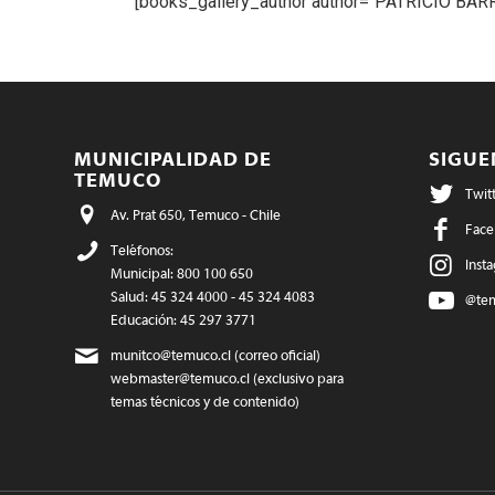
[books_gallery_author author="PATRICIO BA
MUNICIPALIDAD DE
SIGU
TEMUCO
Twit
Av. Prat 650, Temuco - Chile
Face
Teléfonos:
Inst
Municipal: 800 100 650
Salud: 45 324 4000 - 45 324 4083
@te
Educación: 45 297 3771
munitco@temuco.cl
(correo oficial)
webmaster@temuco.cl
(exclusivo para
temas técnicos y de contenido)