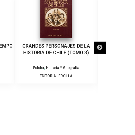
IEMPO
GRANDES PERSONAJES DE LA
KAWESQAR, HI
HISTORIA DE CHILE (TOMO 3)
Colección Genera
,
Folclor
Historia Y Geografía
,
Geografía
L
EDITORIAL ERCILLA
PAZ 