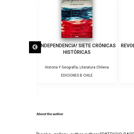
AMA COMO SE
¡INDEPENDENCIA! SIETE CRÓNICAS
REVO
DAD,PUEBLO Y
HISTÓRICAS
E GUÍA DE
HILENA.
,
Historia Y Geografía
Literatura Chilena
EDICIONES B CHILE
,
iteratura Chilena
apuche
O SOFFIA
About the author