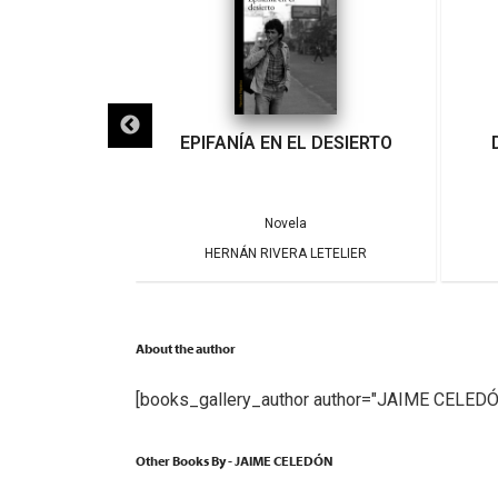
IGRA
EPIFANÍA EN EL DESIERTO
a
Novela
ARRERA
HERNÁN RIVERA LETELIER
About the author
[books_gallery_author author="JAIME CELEDÓ
Other Books By - JAIME CELEDÓN