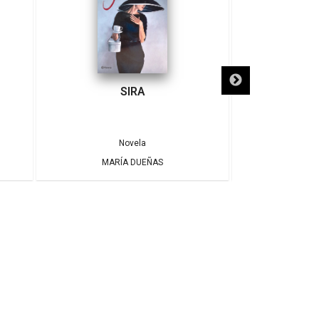
SIRA
SÓLO NECE
Novela
MARÍA DUEÑAS
ALBE