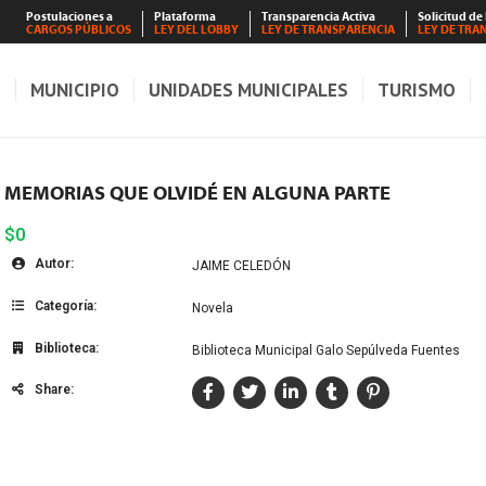
Postulaciones a
Plataforma
Transparencia Activa
Solicitud de
CARGOS PÚBLICOS
LEY DEL LOBBY
LEY DE TRANSPARENCIA
LEY DE TRA
S
MUNICIPIO
UNIDADES MUNICIPALES
TURISMO
MEMORIAS QUE OLVIDÉ EN ALGUNA PARTE
$0
Autor:
JAIME CELEDÓN
Categoría:
Novela
Biblioteca:
Biblioteca Municipal Galo Sepúlveda Fuentes
Share: