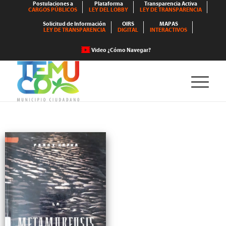
Postulaciones a
Plataforma
Transparencia Activa
CARGOS PÚBLICOS
LEY DEL LOBBY
LEY DE TRANSPARENCIA
Solicitud de Información
OIRS
MAPAS
LEY DE TRANSPARENCIA
DIGITAL
INTERACTIVOS
Video ¿Cómo Navegar?