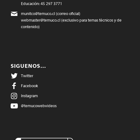
Educación: 45 297 3771
munitco@temuco.cl
(correo oficial)
webmaster@temuco.cl
(exclusivo para temas técnicos y de
contenido)
SIGUENOS…
Twitter
Facebook
Instagram
@temucowebvideos