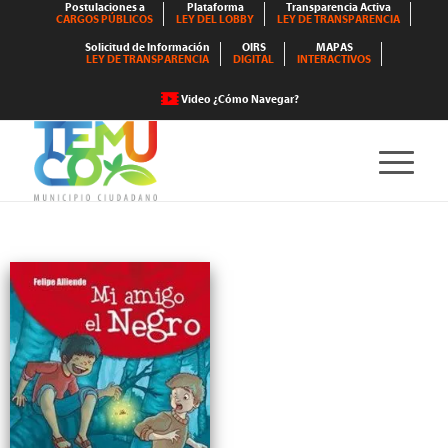
Postulaciones a
Plataforma
Transparencia Activa
CARGOS PÚBLICOS
LEY DEL LOBBY
LEY DE TRANSPARENCIA
Solicitud de Información
OIRS
MAPAS
LEY DE TRANSPARENCIA
DIGITAL
INTERACTIVOS
Video ¿Cómo Navegar?