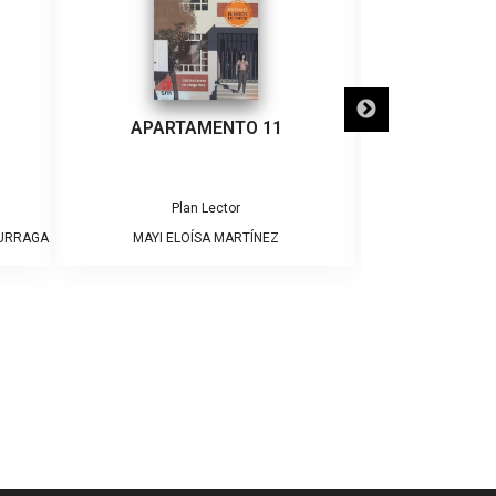
APARTAMENTO 11
¡ADIÓS
Plan Lector
Pla
DURRAGA
MAYI ELOÍSA MARTÍNEZ
JAME