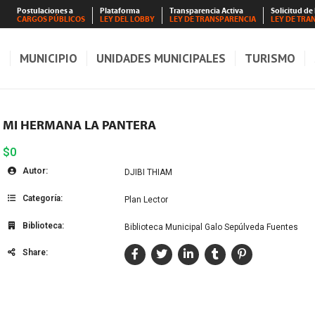
Postulaciones a
Plataforma
Transparencia Activa
Solicitud de
CARGOS PÚBLICOS
LEY DEL LOBBY
LEY DE TRANSPARENCIA
LEY DE TRA
S
MUNICIPIO
UNIDADES MUNICIPALES
TURISMO
MI HERMANA LA PANTERA
$0
Autor:
DJIBI THIAM
Categoría:
Plan Lector
Biblioteca:
Biblioteca Municipal Galo Sepúlveda Fuentes
Share: