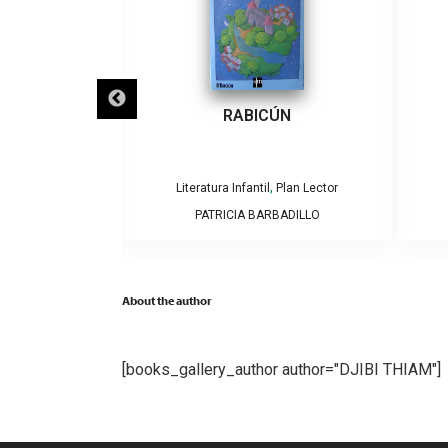
ECLIPSES
RABICÚN
,
,
Plan Lector
Literatura Infantil
Plan Lector
AMOS Y CAROLINA
PATRICIA BARBADILLO
GA
About the author
[books_gallery_author author="DJIBI THIAM"]