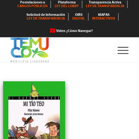
Postulaciones a
Plataforma
Transparencia Activa
CARGOS PÚBLICOS
LEY DEL LOBBY
LEY DE TRANSPARENCIA
Solicitud de Información
OIRS
MAPAS
LEY DE TRANSPARENCIA
DIGITAL
INTERACTIVOS
Video ¿Cómo Navegar?