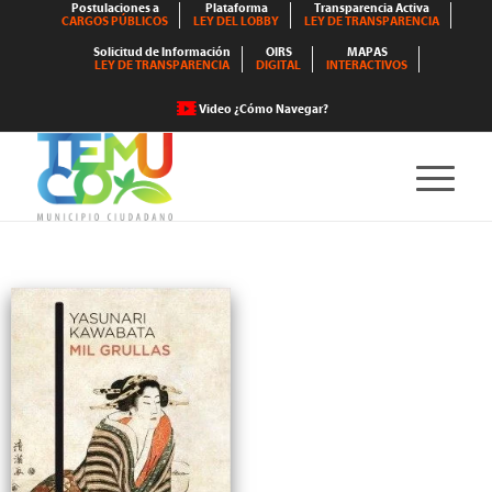
Postulaciones a
Plataforma
Transparencia Activa
CARGOS PÚBLICOS
LEY DEL LOBBY
LEY DE TRANSPARENCIA
Solicitud de Información
OIRS
MAPAS
LEY DE TRANSPARENCIA
DIGITAL
INTERACTIVOS
Video ¿Cómo Navegar?