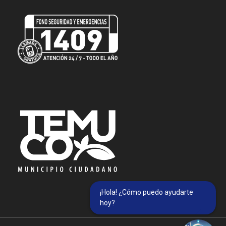
¡Hola! ¿Cómo puedo ayudarte
hoy?