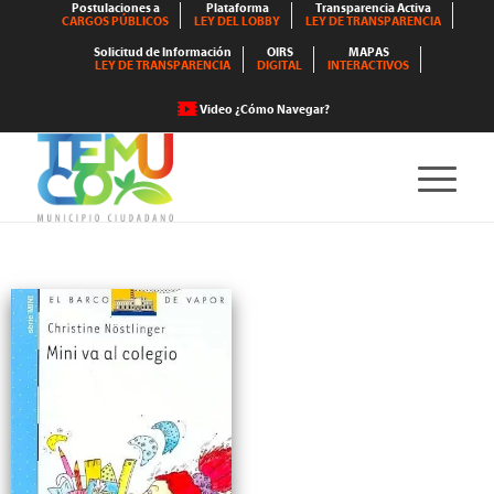
Postulaciones a
Plataforma
Transparencia Activa
CARGOS PÚBLICOS
LEY DEL LOBBY
LEY DE TRANSPARENCIA
Solicitud de Información
OIRS
MAPAS
LEY DE TRANSPARENCIA
DIGITAL
INTERACTIVOS
Video ¿Cómo Navegar?