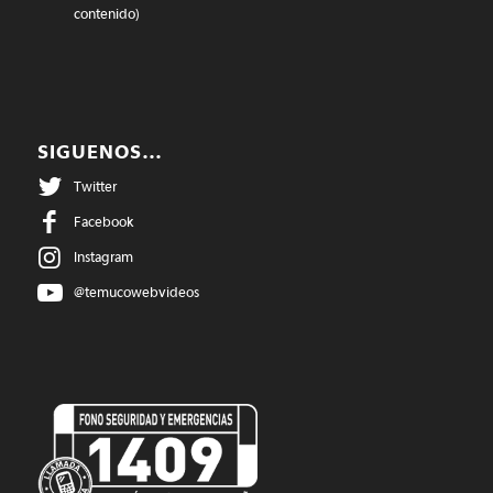
contenido)
SIGUENOS…
Twitter
Facebook
Instagram
@temucowebvideos