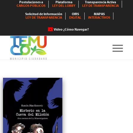
Postulaciones a
Plataforma
Transparencia Activa
CARGOS PÚBLICOS
LEY DEL LOBBY
LEY DE TRANSPARENCIA
Solicitud de Información
OIRS
MAPAS
LEY DE TRANSPARENCIA
DIGITAL
INTERACTIVOS
Video ¿Cómo Navegar?