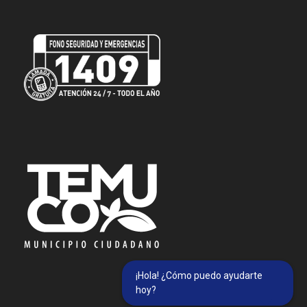
¡Hola! ¿Cómo puedo ayudarte
hoy?