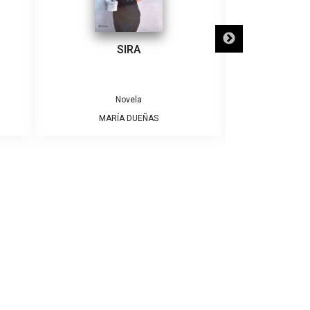
SIRA
SÓLO NECE
Novela
MARÍA DUEÑAS
ALBE