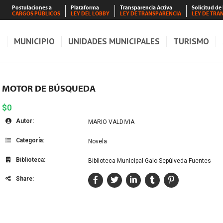
Postulaciones a
Plataforma
Transparencia Activa
Solicitud de
CARGOS PÚBLICOS
LEY DEL LOBBY
LEY DE TRANSPARENCIA
LEY DE TRA
S
MUNICIPIO
UNIDADES MUNICIPALES
TURISMO
MOTOR DE BÚSQUEDA
$0
Autor:
MARIO VALDIVIA
Categoría:
Novela
Biblioteca:
Biblioteca Municipal Galo Sepúlveda Fuentes
Share: