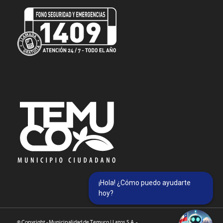
¡Hola! ¿Cómo puedo ayudarte
hoy?
© Copyright - Municipalidad de Temuco | Lazos S.A. -