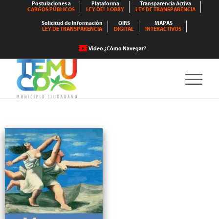
Postulaciones a
Plataforma
Transparencia Activa
CARGOS PÚBLICOS
LEY DEL LOBBY
LEY DE TRANSPARENCIA
Solicitud de Información
OIRS
MAPAS
LEY DE TRANSPARENCIA
DIGITAL
INTERACTIVOS
Video ¿Cómo Navegar?