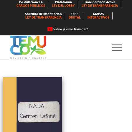
Postulaciones a
Plataforma
Transparencia Activa
CARGOS PÚBLICOS
LEY DEL LOBBY
LEY DE TRANSPARENCIA
Solicitud de Información
OIRS
MAPAS
LEY DE TRANSPARENCIA
DIGITAL
INTERACTIVOS
Video ¿Cómo Navegar?