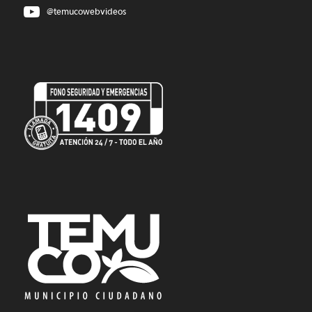
@temucowebvideos