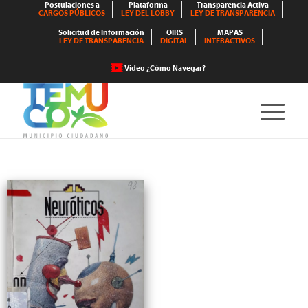
Postulaciones a
Plataforma
Transparencia Activa
CARGOS PÚBLICOS
LEY DEL LOBBY
LEY DE TRANSPARENCIA
Solicitud de Información
OIRS
MAPAS
LEY DE TRANSPARENCIA
DIGITAL
INTERACTIVOS
Video ¿Cómo Navegar?