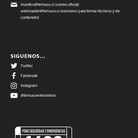
munitco@temuco.cl
(correo oficial)
webmaster@temuco.cl
(exclusivo para temas técnicos y de
contenido)
SIGUENOS…
Twitter
Facebook
Instagram
@temucowebvideos