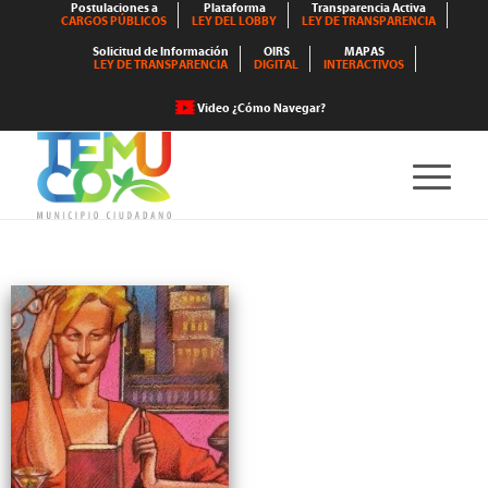
Postulaciones a
Plataforma
Transparencia Activa
CARGOS PÚBLICOS
LEY DEL LOBBY
LEY DE TRANSPARENCIA
Solicitud de Información
OIRS
MAPAS
LEY DE TRANSPARENCIA
DIGITAL
INTERACTIVOS
Video ¿Cómo Navegar?