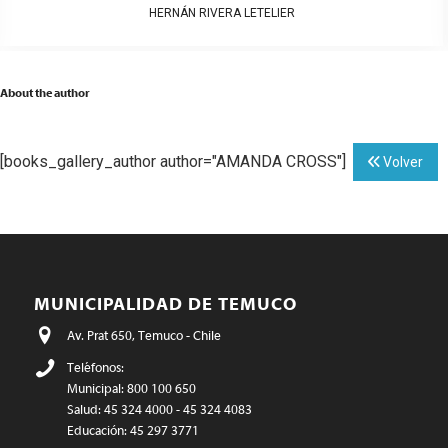
HERNÁN RIVERA LETELIER
About the author
[books_gallery_author author="AMANDA CROSS"]
Volver
MUNICIPALIDAD DE TEMUCO
Av. Prat 650, Temuco - Chile
Teléfonos:
Municipal: 800 100 650
Salud: 45 324 4000 - 45 324 4083
Educación: 45 297 3771