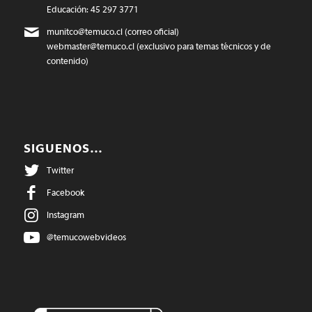
Educación: 45 297 3771
munitco@temuco.cl
(correo oficial)
webmaster@temuco.cl
(exclusivo para temas técnicos y de
contenido)
SIGUENOS…
Twitter
Facebook
Instagram
@temucowebvideos