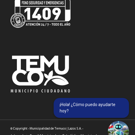
¡Hola! ¿Cómo puedo ayudarte
hoy?
© Copyright - Municipalidad de Temuco | Lazos S.A. -