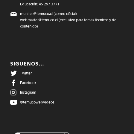
Educación: 45 297 3771
munitco@temuco.cl
(correo oficial)
webmaster@temuco.cl
(exclusivo para temas técnicos y de
contenido)
SIGUENOS…
Twitter
Facebook
Instagram
@temucowebvideos