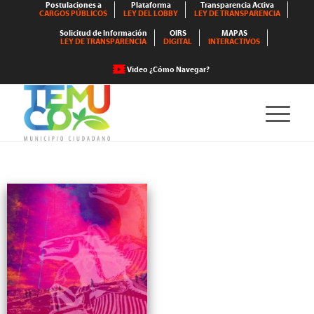
Postulaciones a
Plataforma
Transparencia Activa
CARGOS PÚBLICOS
LEY DEL LOBBY
LEY DE TRANSPARENCIA
Solicitud de Información
OIRS
MAPAS
LEY DE TRANSPARENCIA
DIGITAL
INTERACTIVOS
Video ¿Cómo Navegar?