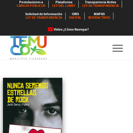
Postulaciones a
Plataforma
Transparencia Activa
CARGOS PÚBLICOS
LEY DEL LOBBY
LEY DE TRANSPARENCIA
Solicitud de Información
OIRS
MAPAS
LEY DE TRANSPARENCIA
DIGITAL
INTERACTIVOS
Video ¿Cómo Navegar?