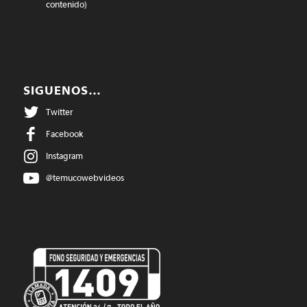
contenido)
SIGUENOS…
Twitter
Facebook
Instagram
@temucowebvideos