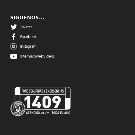
SIGUENOS…
Twitter
Facebook
Instagram
@temucowebvideos