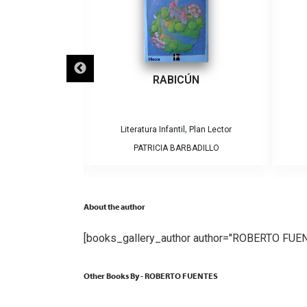
ECLIPSES
RABICÚN
,
,
Plan Lector
Literatura Infantil
Plan Lector
AMOS Y CAROLINA
PATRICIA BARBADILLO
GA
About the author
[books_gallery_author author="ROBERTO FUE
Other Books By - ROBERTO FUENTES