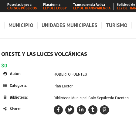
Postulaciones a
Plataforma
Transparencia Activa
Solicitud de
CARGOS PÚBLICOS
LEY DEL LOBBY
LEY DE TRANSPARENCIA
LEY DE TRA
S
MUNICIPIO
UNIDADES MUNICIPALES
TURISMO
ORESTE Y LAS LUCES VOLCÁNICAS
$0
Autor:
ROBERTO FUENTES
Categoría:
Plan Lector
Biblioteca:
Biblioteca Municipal Galo Sepúlveda Fuentes
Share: