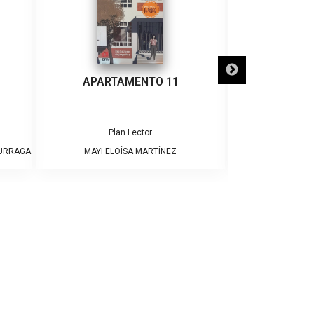
APARTAMENTO 11
¡ADIÓS
Plan Lector
Pla
DURRAGA
MAYI ELOÍSA MARTÍNEZ
JAME