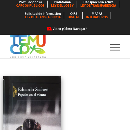
Postulaciones a
Plataforma
Transparencia Activa
CARGOS PÚBLICOS
LEY DEL LOBBY
LEY DE TRANSPARENCIA
Solicitud de Información
OIRS
MAPAS
LEY DE TRANSPARENCIA
DIGITAL
INTERACTIVOS
Video ¿Cómo Navegar?