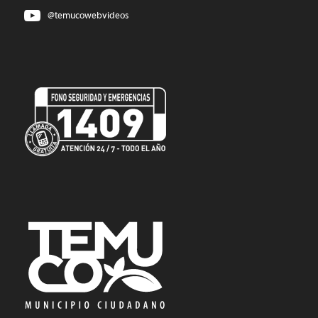
@temucowebvideos