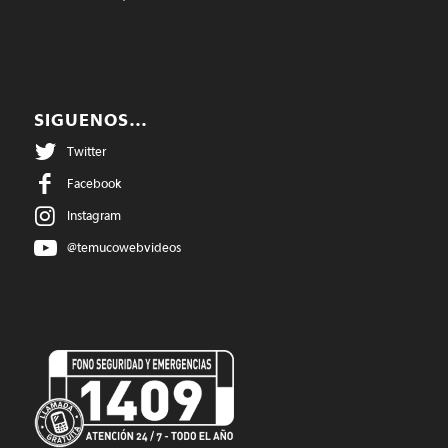
SIGUENOS…
Twitter
Facebook
Instagram
@temucowebvideos