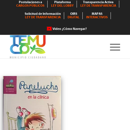
Postulaciones a
Plataforma
Transparencia Activa
CARGOS PÚBLICOS
LEY DEL LOBBY
LEY DE TRANSPARENCIA
Solicitud de Información
OIRS
MAPAS
LEY DE TRANSPARENCIA
DIGITAL
INTERACTIVOS
Video ¿Cómo Navegar?