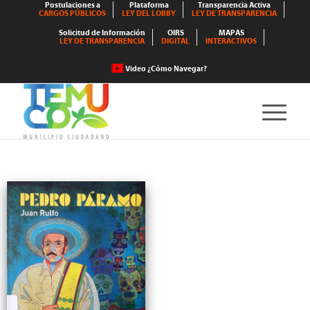
Postulaciones a
Plataforma
Transparencia Activa
CARGOS PÚBLICOS
LEY DEL LOBBY
LEY DE TRANSPARENCIA
Solicitud de Información
OIRS
MAPAS
LEY DE TRANSPARENCIA
DIGITAL
INTERACTIVOS
Video ¿Cómo Navegar?