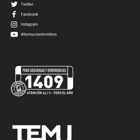
Twitter
Facebook
Instagram
@temucowebvideos