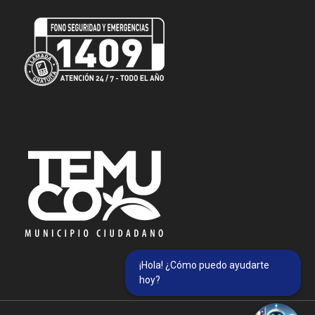
¡Hola! ¿Cómo puedo ayudarte
hoy?