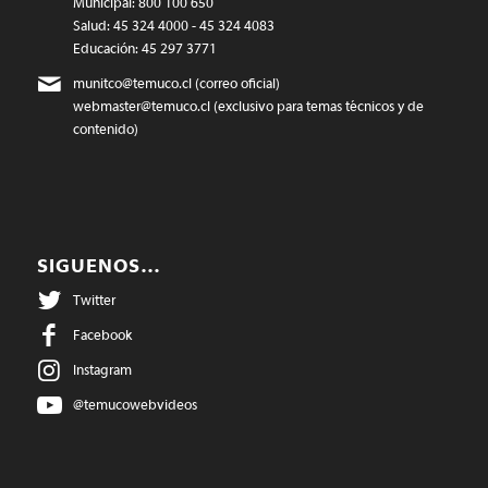
Municipal: 800 100 650
Salud: 45 324 4000 - 45 324 4083
Educación: 45 297 3771
munitco@temuco.cl
(correo oficial)
webmaster@temuco.cl
(exclusivo para temas técnicos y de
contenido)
SIGUENOS…
Twitter
Facebook
Instagram
@temucowebvideos