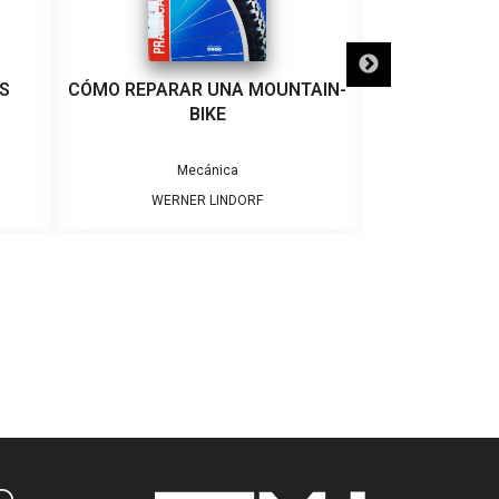
AS
CÓMO REPARAR UNA MOUNTAIN-
ARMADO Y 
BIKE
BIC
Mecánica
Me
WERNER LINDORF
EDICI