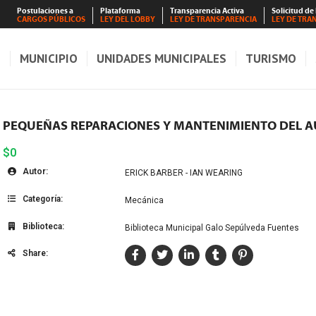
Postulaciones a
Plataforma
Transparencia Activa
Solicitud de
CARGOS PÚBLICOS
LEY DEL LOBBY
LEY DE TRANSPARENCIA
LEY DE TRA
S
MUNICIPIO
UNIDADES MUNICIPALES
TURISMO
PEQUEÑAS REPARACIONES Y MANTENIMIENTO DEL 
$0
Autor:
ERICK BARBER - IAN WEARING
Categoría:
Mecánica
Biblioteca:
Biblioteca Municipal Galo Sepúlveda Fuentes
Share: