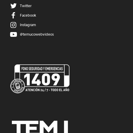
Twitter
Facebook
Instagram
@temucowebvideos