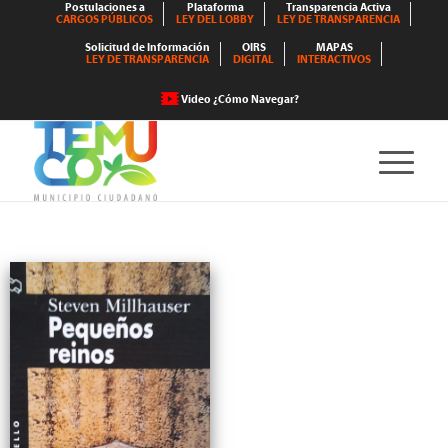
Postulaciones a
Plataforma
Transparencia Activa
CARGOS PÚBLICOS
LEY DEL LOBBY
LEY DE TRANSPARENCIA
Solicitud de Información
OIRS
MAPAS
LEY DE TRANSPARENCIA
DIGITAL
INTERACTIVOS
Video ¿Cómo Navegar?