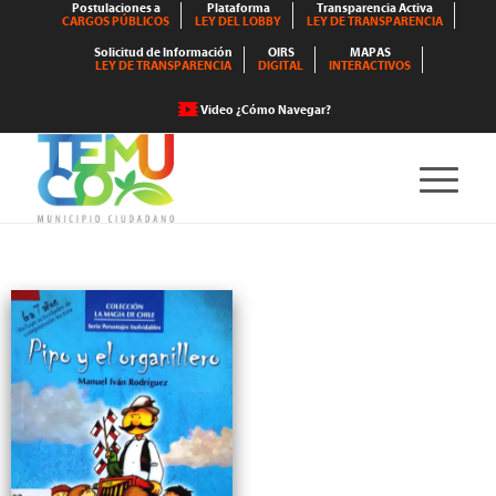
Postulaciones a
Plataforma
Transparencia Activa
CARGOS PÚBLICOS
LEY DEL LOBBY
LEY DE TRANSPARENCIA
Solicitud de Información
OIRS
MAPAS
LEY DE TRANSPARENCIA
DIGITAL
INTERACTIVOS
Video ¿Cómo Navegar?