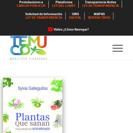
Postulaciones a
Plataforma
Transparencia Activa
CARGOS PÚBLICOS
LEY DEL LOBBY
LEY DE TRANSPARENCIA
Solicitud de Información
OIRS
MAPAS
LEY DE TRANSPARENCIA
DIGITAL
INTERACTIVOS
Video ¿Cómo Navegar?