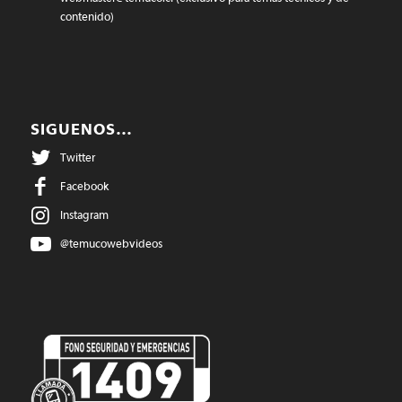
contenido)
SIGUENOS…
Twitter
Facebook
Instagram
@temucowebvideos