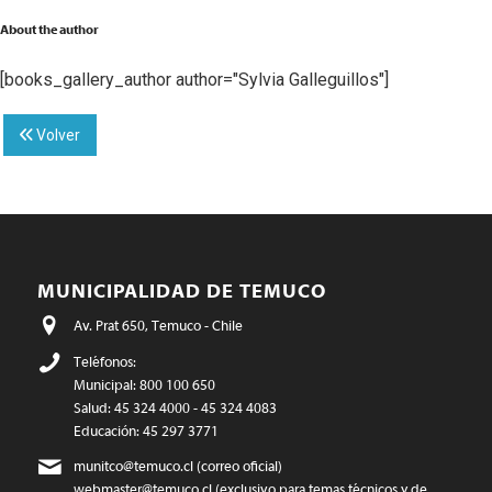
About the author
[books_gallery_author author="Sylvia Galleguillos"]
Volver
MUNICIPALIDAD DE TEMUCO
Av. Prat 650, Temuco - Chile
Teléfonos:
Municipal: 800 100 650
Salud: 45 324 4000 - 45 324 4083
Educación: 45 297 3771
munitco@temuco.cl
(correo oficial)
webmaster@temuco.cl
(exclusivo para temas técnicos y de