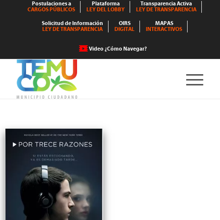
Postulaciones a
Plataforma
Transparencia Activa
CARGOS PÚBLICOS
LEY DEL LOBBY
LEY DE TRANSPARENCIA
Solicitud de Información
OIRS
MAPAS
LEY DE TRANSPARENCIA
DIGITAL
INTERACTIVOS
Video ¿Cómo Navegar?