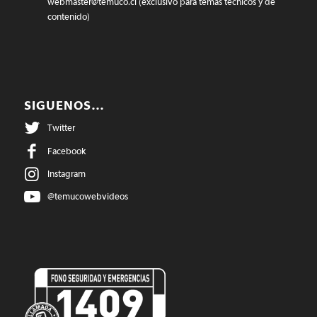
webmaster@temuco.cl
(exclusivo para temas técnicos y de
contenido)
SIGUENOS…
Twitter
Facebook
Instagram
@temucowebvideos