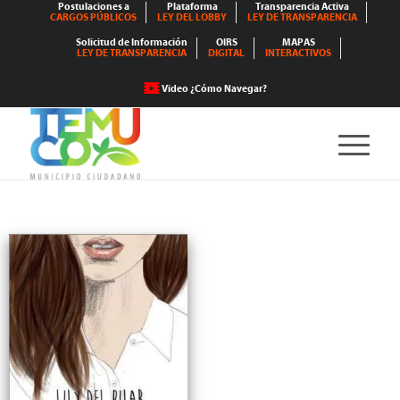
Postulaciones a
Plataforma
Transparencia Activa
CARGOS PÚBLICOS
LEY DEL LOBBY
LEY DE TRANSPARENCIA
Solicitud de Información
OIRS
MAPAS
LEY DE TRANSPARENCIA
DIGITAL
INTERACTIVOS
Video ¿Cómo Navegar?