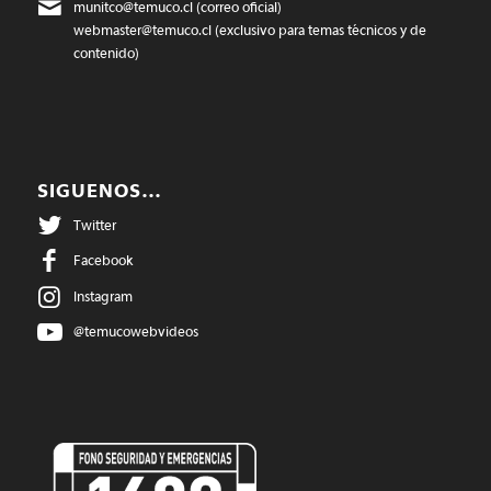
munitco@temuco.cl
(correo oficial)
webmaster@temuco.cl
(exclusivo para temas técnicos y de
contenido)
SIGUENOS…
Twitter
Facebook
Instagram
@temucowebvideos