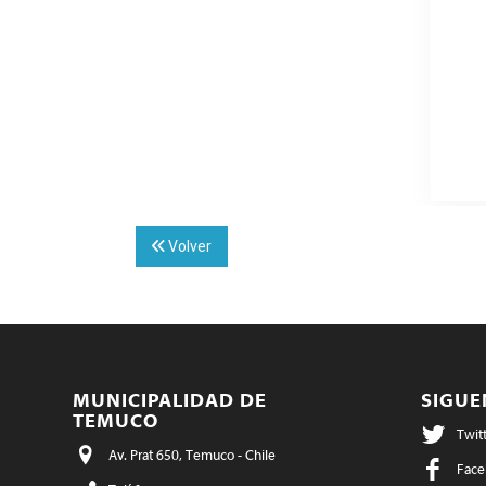
Volver
MUNICIPALIDAD DE
SIGU
TEMUCO
Twit
Av. Prat 650, Temuco - Chile
Face