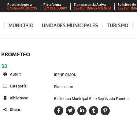
Postulaciones a
Plataforma
Transparencia Activa
Solicitud de
CARGOS PÚBLICOS
LEY DEL LOBBY
LEY DE TRANSPARENCIA
LEY DE TRA
S
MUNICIPIO
UNIDADES MUNICIPALES
TURISMO
PROMETEO
$0
Autor:
IRENE SIMON
Categoría:
Plan Lector
Biblioteca:
Biblioteca Municipal Galo Sepúlveda Fuentes
Share: