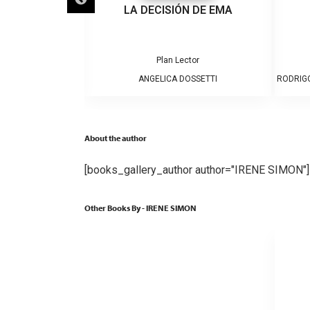
ÚN
LA DECISIÓN DE EMA
,
Plan Lector
Plan Lector
BADILLO
ANGELICA DOSSETTI
RODRIG
About the author
[books_gallery_author author="IRENE SIMON"]
Other Books By - IRENE SIMON