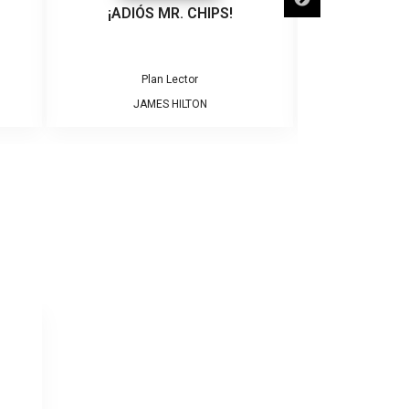
¡ADIÓS MR. CHIPS!
EL TIGRE QUE 
GA
Plan Lector
Pla
JAMES HILTON
ALFREDO