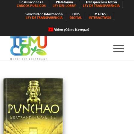
Postulaciones a
Plataforma
Transparencia Activa
CARGOS PÚBLICOS
LEY DEL LOBBY
LEY DE TRANSPARENCIA
Solicitud de Información
OIRS
MAPAS
LEY DE TRANSPARENCIA
DIGITAL
INTERACTIVOS
Video ¿Cómo Navegar?