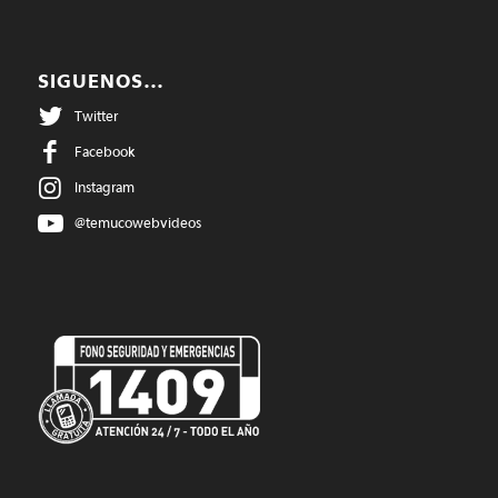
SIGUENOS…
Twitter
Facebook
Instagram
@temucowebvideos